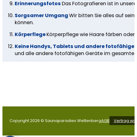
Erinnerungsfotos
Das Fotografieren ist in unser
Sorgsamer Umgang
Wir bitten Sie alles auf s
können.
Körperflege
Körperpflege wie Haare färben oder t
Keine Handys, Tablets und andere fotofähige
und alle andere fotofähigen Geräte im gesamten
Copyright 2026 © Saunaparadies Wettenberg
AGB
Vertrag wid